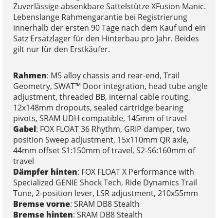
Zuverlässige absenkbare Sattelstütze XFusion Manic.
Lebenslange Rahmengarantie bei Registrierung
innerhalb der ersten 90 Tage nach dem Kauf und ein
Satz Ersatzlager für den Hinterbau pro Jahr. Beides
gilt nur für den Erstkäufer.
Rahmen
: M5 alloy chassis and rear-end, Trail
Geometry, SWAT™ Door integration, head tube angle
adjustment, threaded BB, internal cable routing,
12x148mm dropouts, sealed cartridge bearing
pivots, SRAM UDH compatible, 145mm of travel
Gabel
: FOX FLOAT 36 Rhythm, GRIP damper, two
position Sweep adjustment, 15x110mm QR axle,
44mm offset S1:150mm of travel, S2-S6:160mm of
travel
Dämpfer hinten
: FOX FLOAT X Performance with
Specialized GENIE Shock Tech, Ride Dynamics Trail
Tune, 2-position lever, LSR adjustment, 210x55mm
Bremse vorne
: SRAM DB8 Stealth
Bremse hinten
: SRAM DB8 Stealth