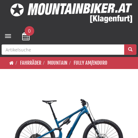
0
Toggle navigation
FAHRRÄDER
MOUNTAIN
FULLY AM/ENDURO