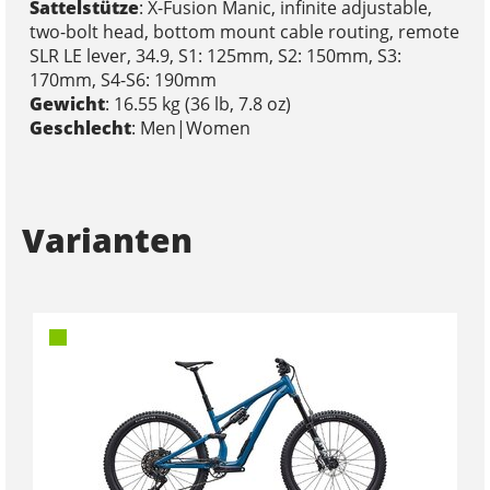
Sattelstütze
: X-Fusion Manic, infinite adjustable,
two-bolt head, bottom mount cable routing, remote
SLR LE lever, 34.9, S1: 125mm, S2: 150mm, S3:
170mm, S4-S6: 190mm
Gewicht
: 16.55 kg (36 lb, 7.8 oz)
Geschlecht
: Men|Women
Varianten