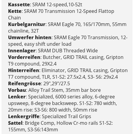
Kassette
: SRAM 12-speed,10-52t
Kette
: SRAM 70 Transmission 12-Speed Flattop
Chain
Kurbelgarnitur
: SRAM Eagle 70, 165/170mm, 55mm
chainline, 32T
Umwerfer hinten
: SRAM Eagle 70 Transmission, 12-
speed, easy shift under load
Innenlager
: SRAM DUB Threaded Wide
Vorderreifen
: Butcher, GRID TRAIL casing, Gripton
T9 compound, 29X2.4
Hinterreifen
: Eliminator, GRID TRAIL casing, Gripton
T7 compound, TLR, S1-S2: 27.5x2.4, S3- S6: 29x2.4
Reifengrösse
: 29",29"/27.5
Vorbau
: Alloy Trail Stem, 35mm bar bore
Lenker
: Specialized, 6000 series alloy, 6-degree
upsweep, 8-degree backsweep. S1-S2: 780 width,
20mm rise: S3-S6: 800 width, 50mm rise
Lenkergriffe
: Specialized Trail Grips
Sattel
: Bridge Comp, Hollow Cr-mo rails S1-S2:
155mm, S3-S6:143mm