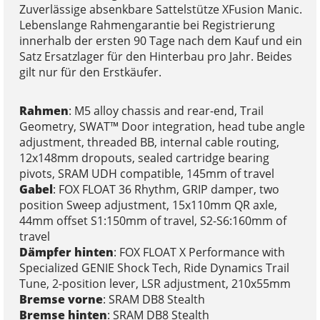
Zuverlässige absenkbare Sattelstütze XFusion Manic.
Lebenslange Rahmengarantie bei Registrierung
innerhalb der ersten 90 Tage nach dem Kauf und ein
Satz Ersatzlager für den Hinterbau pro Jahr. Beides
gilt nur für den Erstkäufer.
Rahmen
: M5 alloy chassis and rear-end, Trail
Geometry, SWAT™ Door integration, head tube angle
adjustment, threaded BB, internal cable routing,
12x148mm dropouts, sealed cartridge bearing
pivots, SRAM UDH compatible, 145mm of travel
Gabel
: FOX FLOAT 36 Rhythm, GRIP damper, two
position Sweep adjustment, 15x110mm QR axle,
44mm offset S1:150mm of travel, S2-S6:160mm of
travel
Dämpfer hinten
: FOX FLOAT X Performance with
Specialized GENIE Shock Tech, Ride Dynamics Trail
Tune, 2-position lever, LSR adjustment, 210x55mm
Bremse vorne
: SRAM DB8 Stealth
Bremse hinten
: SRAM DB8 Stealth