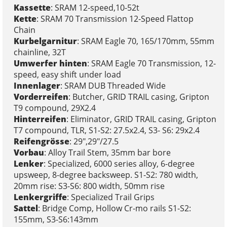
Kassette
: SRAM 12-speed,10-52t
Kette
: SRAM 70 Transmission 12-Speed Flattop
Chain
Kurbelgarnitur
: SRAM Eagle 70, 165/170mm, 55mm
chainline, 32T
Umwerfer hinten
: SRAM Eagle 70 Transmission, 12-
speed, easy shift under load
Innenlager
: SRAM DUB Threaded Wide
Vorderreifen
: Butcher, GRID TRAIL casing, Gripton
T9 compound, 29X2.4
Hinterreifen
: Eliminator, GRID TRAIL casing, Gripton
T7 compound, TLR, S1-S2: 27.5x2.4, S3- S6: 29x2.4
Reifengrösse
: 29",29"/27.5
Vorbau
: Alloy Trail Stem, 35mm bar bore
Lenker
: Specialized, 6000 series alloy, 6-degree
upsweep, 8-degree backsweep. S1-S2: 780 width,
20mm rise: S3-S6: 800 width, 50mm rise
Lenkergriffe
: Specialized Trail Grips
Sattel
: Bridge Comp, Hollow Cr-mo rails S1-S2:
155mm, S3-S6:143mm