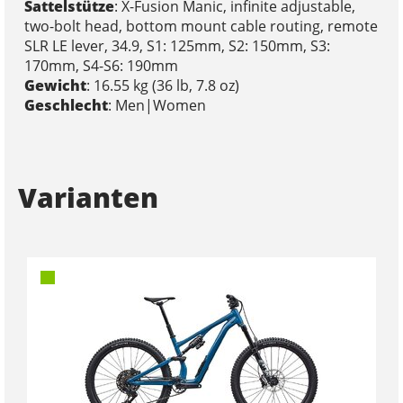
Sattelstütze
: X-Fusion Manic, infinite adjustable,
two-bolt head, bottom mount cable routing, remote
SLR LE lever, 34.9, S1: 125mm, S2: 150mm, S3:
170mm, S4-S6: 190mm
Gewicht
: 16.55 kg (36 lb, 7.8 oz)
Geschlecht
: Men|Women
Varianten