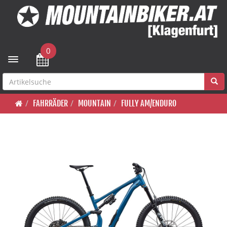
0
Toggle navigation
FAHRRÄDER
MOUNTAIN
FULLY AM/ENDURO