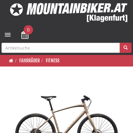
0
Toggle navigation
FAHRRÄDER
FITNESS