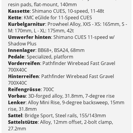
resin pads, flat-mount, 140mm
Kassette
: Shimano CUES, 10-speed, 11-48t
Kette
: KMC eGlide for 11-Speed CUES
Kurbelgarnitur
: Prowheel Alloy, XXS - XS: 165mm, S -
M: 170mm, L - XL: 175mm, 42t
Umwerfer hinten
: Shimano CUES 11-speed w/
Shadow Plus
Innenlager
: BB68+, BSA24, 68mm
Pedale
: Specialized, platform
Vorderreifen
: Pathfinder Wirebead Fast Gravel
700X40C
Hinterreifen
: Pathfinder Wirebead Fast Gravel
700X40C
Reifengrösse
: 700C
Vorbau
: 3D-forged alloy, 31.8mm, 7-degree rise
Lenker
: Alloy Mini Rise, 9-degree backsweep, 15mm
rise, 31.8mm
Sattel
: Bridge Sport, Steel rails, 155/143mm
Sattelstütze
: Alloy, 12mm offset, 2-bolt clamp,
27.2mm