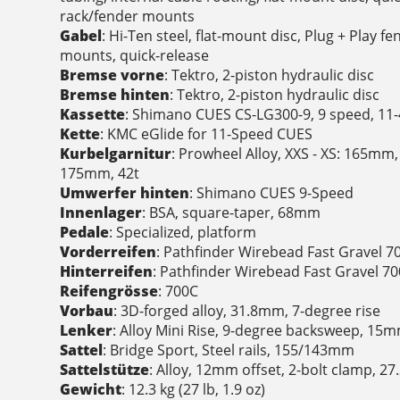
rack/fender mounts
Gabel
: Hi-Ten steel, flat-mount disc, Plug + Play f
mounts, quick-release
Bremse vorne
: Tektro, 2-piston hydraulic disc
Bremse hinten
: Tektro, 2-piston hydraulic disc
Kassette
: Shimano CUES CS-LG300-9, 9 speed, 11-
Kette
: KMC eGlide for 11-Speed CUES
Kurbelgarnitur
: Prowheel Alloy, XXS - XS: 165mm, 
175mm, 42t
Umwerfer hinten
: Shimano CUES 9-Speed
Innenlager
: BSA, square-taper, 68mm
Pedale
: Specialized, platform
Vorderreifen
: Pathfinder Wirebead Fast Gravel 
Hinterreifen
: Pathfinder Wirebead Fast Gravel 7
Reifengrösse
: 700C
Vorbau
: 3D-forged alloy, 31.8mm, 7-degree rise
Lenker
: Alloy Mini Rise, 9-degree backsweep, 15
Sattel
: Bridge Sport, Steel rails, 155/143mm
Sattelstütze
: Alloy, 12mm offset, 2-bolt clamp, 
Gewicht
: 12.3 kg (27 lb, 1.9 oz)