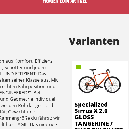
FRAGEN ZUM ARTIKEL
Varianten
on aus Komfort, Effizienz
t, Schotter und jedem
 UND EFFIZIENT: Das
lten seiner Klasse aus. Mit
frechten Fahrposition und
T ENGINEERED™: Bei
 und Geometrie individuell
Specialized
ße werden Rohrlängen und
Sirrus X 2.0
tät; Gewicht und
GLOSS
 Rahmengröße du fährst; wir
TANGERINE /
lt hast. AGIL: Das niedrige