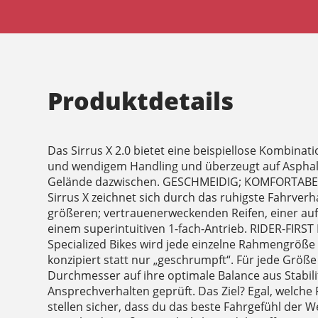
Produktdetails
Das Sirrus X 2.0 bietet eine beispiellose Kombinati
und wendigem Handling und überzeugt auf Asphal
Gelände dazwischen. GESCHMEIDIG; KOMFORTABEL
Sirrus X zeichnet sich durch das ruhigste Fahrverha
größeren; vertrauenerweckenden Reifen, einer au
einem superintuitiven 1-fach-Antrieb. RIDER-FIRS
Specialized Bikes wird jede einzelne Rahmengröße
konzipiert statt nur „geschrumpft“. Für jede Grö
Durchmesser auf ihre optimale Balance aus Stabili
Ansprechverhalten geprüft. Das Ziel? Egal, welche
stellen sicher, dass du das beste Fahrgefühl der We