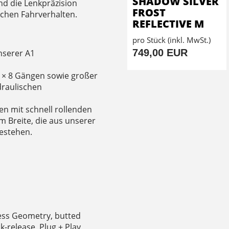
SHADOW SILVER
nd die Lenkpräzision
FROST
schen Fahrverhalten.
REFLECTIVE M
pro Stück (inkl. MwSt.)
749,00 EUR
nserer A1
1 × 8 Gängen sowie großer
draulischen
n mit schnell rollenden
mm Breite, die aus unserer
estehen.
ess Geometry, butted
ck-release, Plug + Play