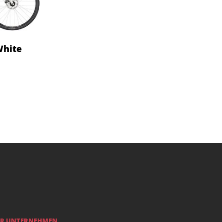
White
R UNTERNEHMEN