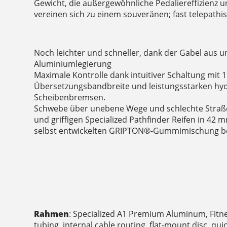
Gewicht, die außergewöhnliche Pedaliereffizienz u
vereinen sich zu einem souveränen; fast telepathi
Noch leichter und schneller, dank der Gabel aus u
Aluminiumlegierung
Maximale Kontrolle dank intuitiver Schaltung mit 
Übersetzungsbandbreite und leistungsstarken hy
Scheibenbremsen.
Schwebe über unebene Wege und schlechte Straße
und griffigen Specialized Pathfinder Reifen in 42 
selbst entwickelten GRIPTON®-Gummimischung b
Rahmen
: Specialized A1 Premium Aluminum, Fitn
tubing, internal cable routing, flat-mount disc, qui