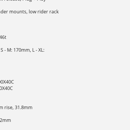
ender mounts, low rider rack
46t
S - M: 170mm, L - XL:
700X40C
00X40C
mm rise, 31.8mm
27.2mm