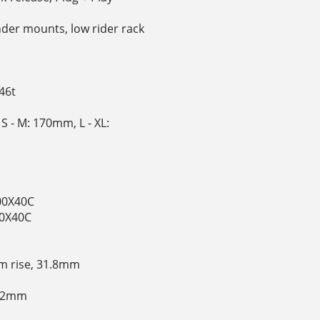
ender mounts, low rider rack
46t
S - M: 170mm, L - XL:
700X40C
00X40C
mm rise, 31.8mm
27.2mm