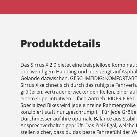
Produktdetails
Das Sirrus X 2.0 bietet eine beispiellose Kombinati
und wendigem Handling und überzeugt auf Asphal
Gelände dazwischen. GESCHMEIDIG; KOMFORTABEL
Sirrus X zeichnet sich durch das ruhigste Fahrverha
größeren; vertrauenerweckenden Reifen, einer au
einem superintuitiven 1-fach-Antrieb. RIDER-FIRS
Specialized Bikes wird jede einzelne Rahmengröße
konzipiert statt nur „geschrumpft“. Für jede Grö
Durchmesser auf ihre optimale Balance aus Stabili
Ansprechverhalten geprüft. Das Ziel? Egal, welche
stellen sicher, dass du das beste Fahrgefühl der We