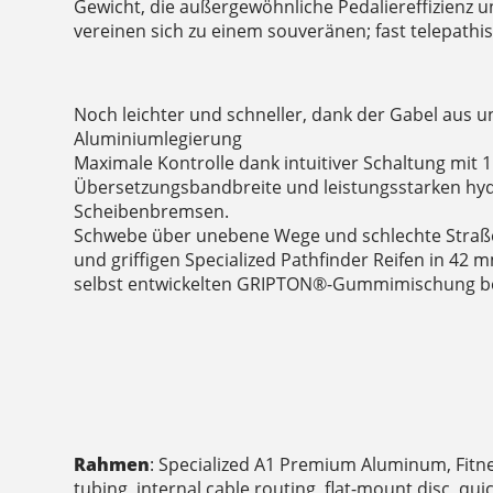
Gewicht, die außergewöhnliche Pedaliereffizienz u
vereinen sich zu einem souveränen; fast telepathi
Noch leichter und schneller, dank der Gabel aus u
Aluminiumlegierung
Maximale Kontrolle dank intuitiver Schaltung mit 
Übersetzungsbandbreite und leistungsstarken hy
Scheibenbremsen.
Schwebe über unebene Wege und schlechte Straße
und griffigen Specialized Pathfinder Reifen in 42 
selbst entwickelten GRIPTON®-Gummimischung b
Rahmen
: Specialized A1 Premium Aluminum, Fitn
tubing, internal cable routing, flat-mount disc, qui