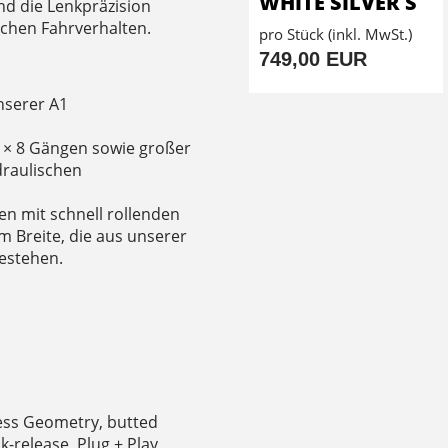
WHITE SILVER S
nd die Lenkpräzision
schen Fahrverhalten.
pro Stück (inkl. MwSt.)
749,00 EUR
nserer A1
1 × 8 Gängen sowie großer
draulischen
n mit schnell rollenden
mm Breite, die aus unserer
estehen.
ess Geometry, butted
ck-release, Plug + Play