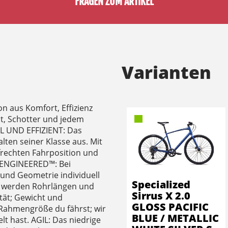
FRAGEN ZUM ARTIKEL
Varianten
on aus Komfort, Effizienz
t, Schotter und jedem
 UND EFFIZIENT: Das
lten seiner Klasse aus. Mit
frechten Fahrposition und
T ENGINEERED™: Bei
 und Geometrie individuell
Specialized
ße werden Rohrlängen und
Sirrus X 2.0
tät; Gewicht und
GLOSS PACIFIC
 Rahmengröße du fährst; wir
BLUE / METALLIC
lt hast. AGIL: Das niedrige