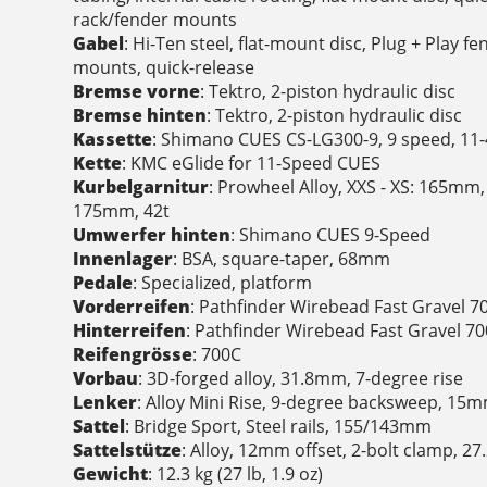
rack/fender mounts
Gabel
: Hi-Ten steel, flat-mount disc, Plug + Play f
mounts, quick-release
Bremse vorne
: Tektro, 2-piston hydraulic disc
Bremse hinten
: Tektro, 2-piston hydraulic disc
Kassette
: Shimano CUES CS-LG300-9, 9 speed, 11-
Kette
: KMC eGlide for 11-Speed CUES
Kurbelgarnitur
: Prowheel Alloy, XXS - XS: 165mm, 
175mm, 42t
Umwerfer hinten
: Shimano CUES 9-Speed
Innenlager
: BSA, square-taper, 68mm
Pedale
: Specialized, platform
Vorderreifen
: Pathfinder Wirebead Fast Gravel 
Hinterreifen
: Pathfinder Wirebead Fast Gravel 7
Reifengrösse
: 700C
Vorbau
: 3D-forged alloy, 31.8mm, 7-degree rise
Lenker
: Alloy Mini Rise, 9-degree backsweep, 15
Sattel
: Bridge Sport, Steel rails, 155/143mm
Sattelstütze
: Alloy, 12mm offset, 2-bolt clamp, 
Gewicht
: 12.3 kg (27 lb, 1.9 oz)