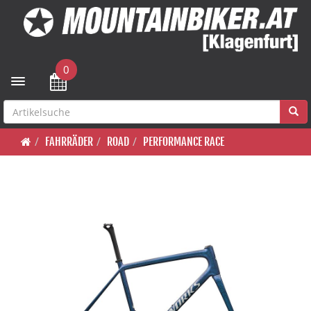
0
Toggle navigation
FAHRRÄDER
ROAD
PERFORMANCE RACE