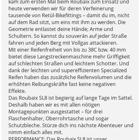
kam zum ersten Mal beim Roubaix zum Einsatz und
heute verwenden wir für deren Verfeinerung
tausende von Retül-Bikefittings – damit du im, nicht
auf dem Rad sitzt, um eins mit ihm zu werden. Die
Geometrie entlastet deine Hände; Arme und
Schultern. So kannst du souverän auf jeder Straße
fahren und jeden Berg mit Vollgas attackieren.
Mit einer Reifenfreiheit von bis zu 38C bzw. 40 mm
bietet diese Langstreckenmaschine mehr Griffigkeit
auf schlechten Straßen und leichtem Schotter. Und
dank der leichten und supereffizienten Specialized
Reifen haben das zusätzliche Reifenvolumen und die
erhöhten Reibungskräfte fast keine negativen
Effekte.
Das Roubaix SL8 ist begierig auf lange Tage im Sattel.
Deshalb haben wir es mit allen nötigen
Montagepunkten ausgestattet – für drei
Flaschenhalter, Oberrohrtasche und sogar
Schutzbleche. Stürze dich ins nächste Abenteuer und
nimm einfach alles mit.
PERFORMANCE: Das Roubaix SL8 ist unser