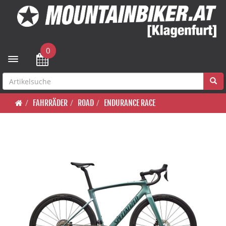
0
Toggle navigation
FAHRRÄDER
ROAD
ENDURANCE RACE