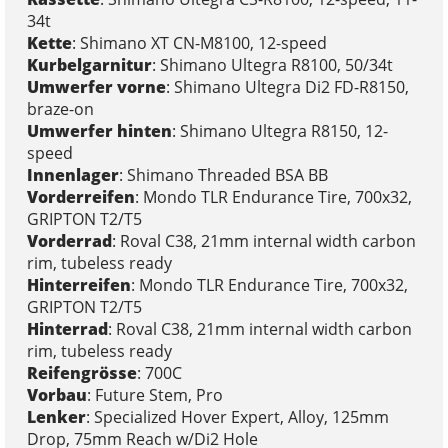
34t
Kette
: Shimano XT CN-M8100, 12-speed
Kurbelgarnitur
: Shimano Ultegra R8100, 50/34t
Umwerfer vorne
: Shimano Ultegra Di2 FD-R8150,
braze-on
Umwerfer hinten
: Shimano Ultegra R8150, 12-
speed
Innenlager
: Shimano Threaded BSA BB
Vorderreifen
: Mondo TLR Endurance Tire, 700x32,
GRIPTON T2/T5
Vorderrad
: Roval C38, 21mm internal width carbon
rim, tubeless ready
Hinterreifen
: Mondo TLR Endurance Tire, 700x32,
GRIPTON T2/T5
Hinterrad
: Roval C38, 21mm internal width carbon
rim, tubeless ready
Reifengrösse
: 700C
Vorbau
: Future Stem, Pro
Lenker
: Specialized Hover Expert, Alloy, 125mm
Drop, 75mm Reach w/Di2 Hole