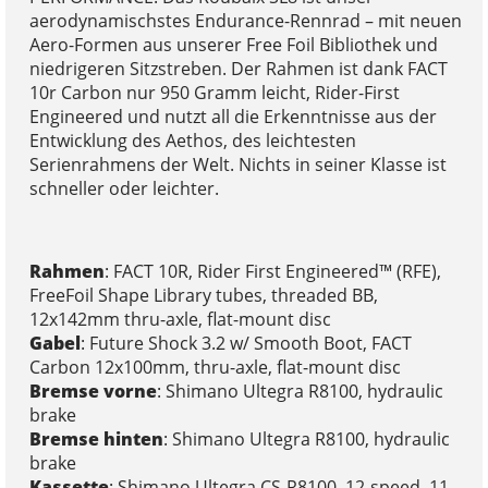
aerodynamischstes Endurance-Rennrad – mit neuen
Aero-Formen aus unserer Free Foil Bibliothek und
niedrigeren Sitzstreben. Der Rahmen ist dank FACT
10r Carbon nur 950 Gramm leicht, Rider-First
Engineered und nutzt all die Erkenntnisse aus der
Entwicklung des Aethos, des leichtesten
Serienrahmens der Welt. Nichts in seiner Klasse ist
schneller oder leichter.
Rahmen
: FACT 10R, Rider First Engineered™ (RFE),
FreeFoil Shape Library tubes, threaded BB,
12x142mm thru-axle, flat-mount disc
Gabel
: Future Shock 3.2 w/ Smooth Boot, FACT
Carbon 12x100mm, thru-axle, flat-mount disc
Bremse vorne
: Shimano Ultegra R8100, hydraulic
brake
Bremse hinten
: Shimano Ultegra R8100, hydraulic
brake
Kassette
: Shimano Ultegra CS-R8100, 12-speed, 11-