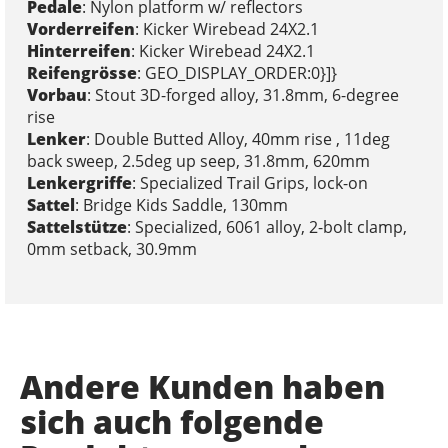
Pedale
: Nylon platform w/ reflectors
Vorderreifen
: Kicker Wirebead 24X2.1
Hinterreifen
: Kicker Wirebead 24X2.1
Reifengrösse
: GEO_DISPLAY_ORDER:0}]}
Vorbau
: Stout 3D-forged alloy, 31.8mm, 6-degree
rise
Lenker
: Double Butted Alloy, 40mm rise , 11deg
back sweep, 2.5deg up seep, 31.8mm, 620mm
Lenkergriffe
: Specialized Trail Grips, lock-on
Sattel
: Bridge Kids Saddle, 130mm
Sattelstütze
: Specialized, 6061 alloy, 2-bolt clamp,
0mm setback, 30.9mm
Andere Kunden haben
sich auch folgende