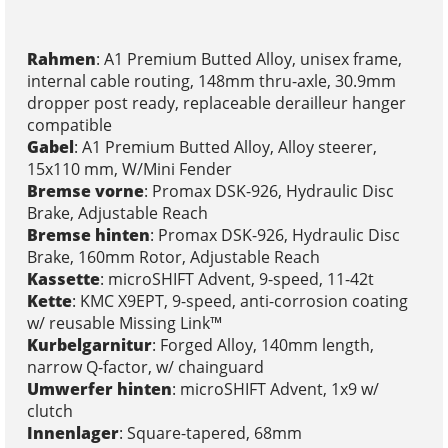
Rahmen
: A1 Premium Butted Alloy, unisex frame,
internal cable routing, 148mm thru-axle, 30.9mm
dropper post ready, replaceable derailleur hanger
compatible
Gabel
: A1 Premium Butted Alloy, Alloy steerer,
15x110 mm, W/Mini Fender
Bremse vorne
: Promax DSK-926, Hydraulic Disc
Brake, Adjustable Reach
Bremse hinten
: Promax DSK-926, Hydraulic Disc
Brake, 160mm Rotor, Adjustable Reach
Kassette
: microSHIFT Advent, 9-speed, 11-42t
Kette
: KMC X9EPT, 9-speed, anti-corrosion coating
w/ reusable Missing Link™
Kurbelgarnitur
: Forged Alloy, 140mm length,
narrow Q-factor, w/ chainguard
Umwerfer hinten
: microSHIFT Advent, 1x9 w/
clutch
Innenlager
: Square-tapered, 68mm