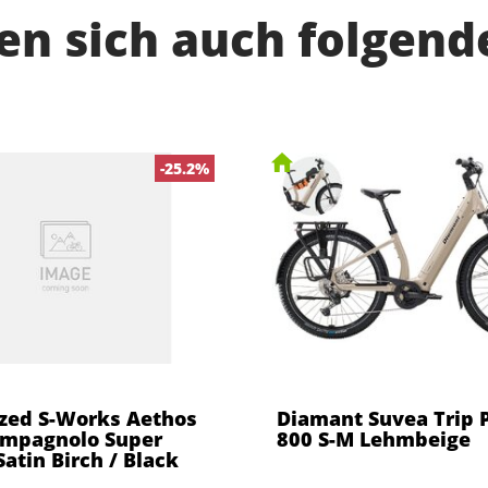
n sich auch folgend
-25.2%
ized S-Works Aethos
Diamant Suvea Trip P
ampagnolo Super
800 S-M Lehmbeige
atin Birch / Black