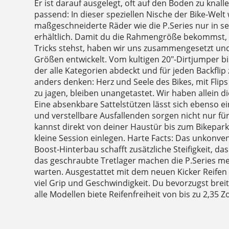
Er ist darauf ausgelegt, oft auf den Boden zu knall
passend: In dieser speziellen Nische der Bike-Welt
maßgeschneiderte Räder wie die P.Series nur in 
erhältlich. Damit du die Rahmengröße bekommst, 
Tricks stehst, haben wir uns zusammengesetzt un
Größen entwickelt. Vom kultigen 20″-Dirtjumper bis
der alle Kategorien abdeckt und für jeden Backflip 
anders denken: Herz und Seele des Bikes, mit Flip
zu jagen, bleiben unangetastet. Wir haben allein di
Eine absenkbare Sattelstützen lässt sich ebenso e
und verstellbare Ausfallenden sorgen nicht nur f
kannst direkt von deiner Haustür bis zum Bikepar
kleine Session einlegen. Harte Facts: Das unkonve
Boost-Hinterbau schafft zusätzliche Steifigkeit, d
das geschraubte Tretlager machen die P.Series m
warten. Ausgestattet mit dem neuen Kicker Reifen in
viel Grip und Geschwindigkeit. Du bevorzugst brei
alle Modellen biete Reifenfreiheit von bis zu 2,35 Zo