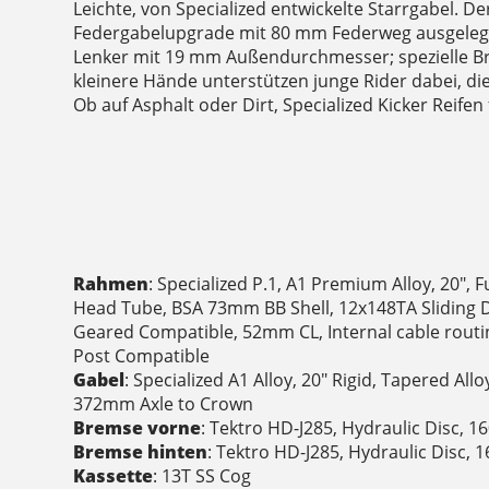
Leichte, von Specialized entwickelte Starrgabel. De
Federgabelupgrade mit 80 mm Federweg ausgeleg
Lenker mit 19 mm Außendurchmesser; spezielle Br
kleinere Hände unterstützen junge Rider dabei, di
Ob auf Asphalt oder Dirt, Specialized Kicker Reifen 
Rahmen
: Specialized P.1, A1 Premium Alloy, 20", 
Head Tube, BSA 73mm BB Shell, 12x148TA Sliding D
Geared Compatible, 52mm CL, Internal cable routi
Post Compatible
Gabel
: Specialized A1 Alloy, 20" Rigid, Tapered Al
372mm Axle to Crown
Bremse vorne
: Tektro HD-J285, Hydraulic Disc, 
Bremse hinten
: Tektro HD-J285, Hydraulic Disc,
Kassette
: 13T SS Cog