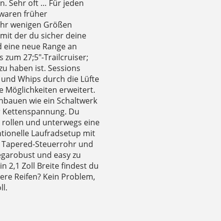
en. Sehr oft … Für jeden
 waren früher
sehr wenigen Größen
mit der du sicher deine
d eine neue Range an
 zum 27;5″-Trailcruiser;
zu haben ist. Sessions
s und Whips durch die Lüfte
e Möglichkeiten erweitert.
inbauen wie ein Schaltwerk
ür Kettenspannung. Du
k rollen und unterwegs eine
ntionelle Laufradsetup mit
as Tapered-Steuerrohr und
egarobust und easy zu
 2,1 Zoll Breite findest du
tere Reifen? Kein Problem,
ll.