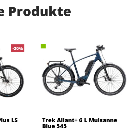
e Produkte
-20%
lus LS
Trek Allant+ 6 L Mulsanne
Blue 545