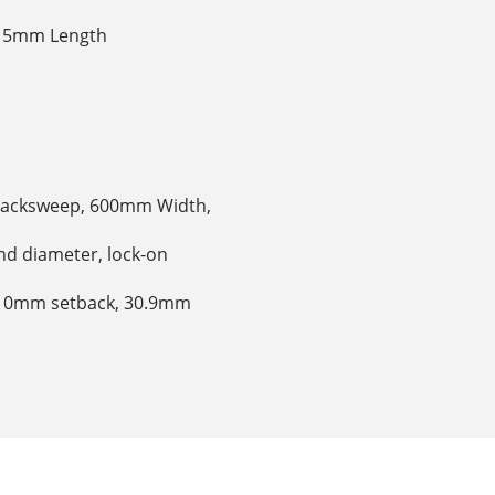
 115mm Length
e Backsweep, 600mm Width,
end diameter, lock-on
mp, 0mm setback, 30.9mm