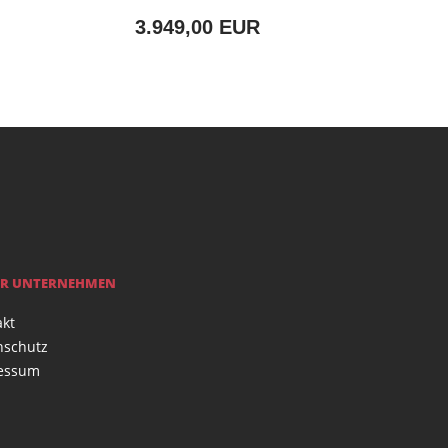
3.949,00 EUR
R UNTERNEHMEN
akt
nschutz
essum