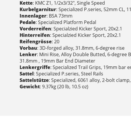
Kette
: KMC Z1, 1/2x3/32", Single Speed
Kurbelgarnitur
: Specialized P.series, 52mm CL,
Innenlager
: BSA 73mm
Pedale
: Specialized Platform Pedal
Vorderreifen
: Specialzied Kicker Sport, 20x2.1
Hinterreifen
: Specialzied Kicker Sport, 20x2.1
Reifengrösse
: 20
Vorbau
: 3D-forged alloy, 31.8mm, 6-degree rise
Lenker
: Mini Rise, Alloy Double Butted, 6-degre
31.8mm , 19mm Bar End Diameter
Lenkergriffe
: Specialized Trail Grips, 19mm bar 
Sattel
: Specialized P.series, Steel Rails
Sattelstütze
: Specialized, 6061 alloy, 2-bolt cla
Gewicht
: 9.37kg (20 lb, 10.5 oz)