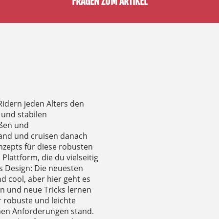
FRAGEN ZUM ARTIKEL
Ridern jeden Alters den
 und stabilen
ößen und
tand und cruisen danach
zepts für diese robusten
lattform, die du vielseitig
es Design: Die neuesten
 cool, aber hier geht es
n und neue Tricks lernen
r robuste und leichte
men Anforderungen stand.