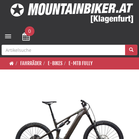
0
Toggle navigation
FAHRRÄDER
E-BIKES
E-MTB FULLY