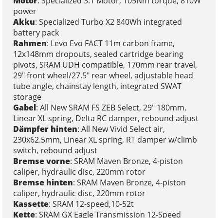
Motor
: Specialized 3.1 Motor, 105Nm torque, 810W
power
Akku
: Specialized Turbo X2 840Wh integrated
battery pack
Rahmen
: Levo Evo FACT 11m carbon frame,
12x148mm dropouts, sealed cartridge bearing
pivots, SRAM UDH compatible, 170mm rear travel,
29" front wheel/27.5" rear wheel, adjustable head
tube angle, chainstay length, integrated SWAT
storage
Gabel
: All New SRAM FS ZEB Select, 29" 180mm,
Linear XL spring, Delta RC damper, rebound adjust
Dämpfer hinten
: All New Vivid Select air,
230x62.5mm, Linear XL spring, RT damper w/climb
switch, rebound adjust
Bremse vorne
: SRAM Maven Bronze, 4-piston
caliper, hydraulic disc, 220mm rotor
Bremse hinten
: SRAM Maven Bronze, 4-piston
caliper, hydraulic disc, 220mm rotor
Kassette
: SRAM 12-speed,10-52t
Kette
: SRAM GX Eagle Transmission 12-Speed