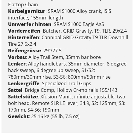
Flattop Chain
Kurbelgarnitur
: SRAM S1000 Alloy crank, ISIS
interface, 155mm length
Umwerfer hinten
: SRAM S1000 Eagle AXS
Vorderreifen
: Butcher, GRID Gravity, T9, TLR, 29x2.4
Hinterreifen
: Cannibal GRID Gravity T9 TLR Downhill
Tire 27.5x2.4
Reifengrösse
: 29"/27.5
Vorbau
: Alloy Trail Stem, 35mm bar bore
Lenker
: Alloy handlebars, 35mm diameter, 8 degree
back sweep, 6 degree up sweep, S1/S2:
780mm/30mm rise, S3-S6: 800mm/50mm rise
Lenkergriffe
: Specialized Trail Grips
Sattel
: Bridge Comp, Hollow Cr-mo rails 155/143
Sattelstütze
: Xfusion Manic, infinite adjustable, two
bolt head, Remote SLR LE lever, 34.9, S2: 125mm, S3:
170mm, S4-S6: 190mm
Gewicht
: 25.16 kg (55 lb, 7.5 oz)