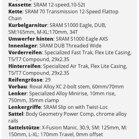
Kassette
: SRAM 12-speed,10-52t
Kette
: SRAM 70 Transmission 12-Speed Flattop
Chain
Kurbelgarnitur
: SRAM S1000 Eagle, DUB,
SM:165mm, M-XL:170mm, 34T
Umwerfer hinten
: SRAM S1000 Eagle AXS
Innenlager
: SRAM DUB Threaded Wide
Vorderreifen
: Specialized Fast Trak, Flex Lite Casing,
T5/T7 Compound, 29x2.35
Hinterreifen
: Specialized Air Trak, Flex Lite Casing,
T5/T7 Compound, 29x2.35
Reifengrösse
: 29
Vorbau
: Roval Alloy XC 2-bolt stem, 60mm/70mm
Lenker
: Specialized Alloy Minirise, 10mm rise,
750mm, 35mm clamp
Lenkergriffe
: SRAM Slip on with Twist-Loc
Sattel
: Body Geometry Power Comp, chrome alloy
rails
Sattelstütze
: X-Fusion Manic, 30.9, SM: 125mm, M:
150mm, L-XL: 170mm Travel, 0mm offset