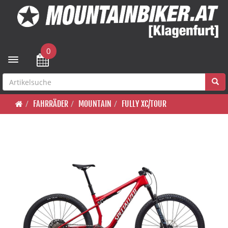
0
Toggle navigation
FAHRRÄDER
MOUNTAIN
FULLY XC/TOUR