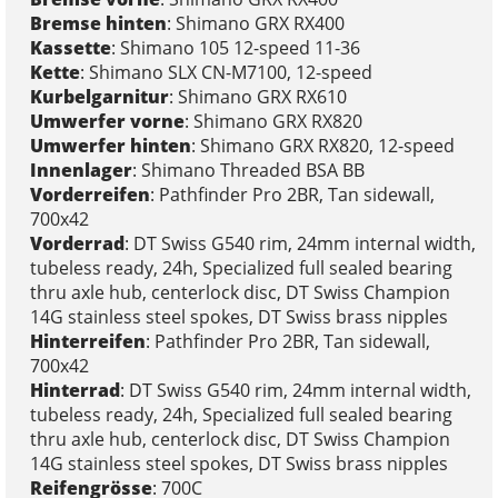
Bremse hinten
: Shimano GRX RX400
Kassette
: Shimano 105 12-speed 11-36
Kette
: Shimano SLX CN-M7100, 12-speed
Kurbelgarnitur
: Shimano GRX RX610
Umwerfer vorne
: Shimano GRX RX820
Umwerfer hinten
: Shimano GRX RX820, 12-speed
Innenlager
: Shimano Threaded BSA BB
Vorderreifen
: Pathfinder Pro 2BR, Tan sidewall,
700x42
Vorderrad
: DT Swiss G540 rim, 24mm internal width,
tubeless ready, 24h, Specialized full sealed bearing
thru axle hub, centerlock disc, DT Swiss Champion
14G stainless steel spokes, DT Swiss brass nipples
Hinterreifen
: Pathfinder Pro 2BR, Tan sidewall,
700x42
Hinterrad
: DT Swiss G540 rim, 24mm internal width,
tubeless ready, 24h, Specialized full sealed bearing
thru axle hub, centerlock disc, DT Swiss Champion
14G stainless steel spokes, DT Swiss brass nipples
Reifengrösse
: 700C