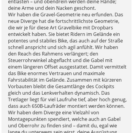
entlasten – und obendrein werden deine Hände;
deine Arme und dein Nacken geschont.
Wir haben die Gravel-Geometrie neu erfunden. Das
neue Diverge hat die fortschrittlichste Geometrie,
die wir je für diese Art Gravelbike mit Dropbars
entwickelt haben. Sie bietet Ridern im Gelände ein
potentes und stabiles Bike, das auch auf der Straße
schnell anspricht und sich agil anfühlt. Wir haben
den Reach des Rahmens verlängert; den
Steuerrohrwinkel abgeflacht und die Gabel mit
einem längeren Offset ausgestattet. Damit vermittelt
das Bike enormes Vertrauen und maximale
Fahrstabilität im Gelände. Zusammen mit kürzeren
Vorbauten bleibt die Gesamtlänge des Cockpits
gleich und das Lenkverhalten dynamisch. Das
Tretlager liegt für viel Laufruhe tief, aber hoch genug,
dass auch 650B-Laufräder montiert werden können.
Wir haben dem Diverge eine Vielzahl von
Montagepunkten spendiert, welche auch an Gabel
und Oberrohr zu finden sind – damit du, egal wie
lange du unterwegs sein wirst, deine Ausrüstung