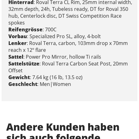
Hinterrad
: Roval Terra CL Rim, 25mm internal width,
32mm depth, 24h, Tubeless ready, DT for Roval 350
hub, Centerlock disc, DT Swiss Competition Race
spokes
Reifengrösse
: 700C
Vorbau
: Specialized Pro SL, alloy, 4-bolt
Lenker
: Roval Terra, carbon, 103mm drop x 70mm
reach x 12º flare
Sattel
: Power Pro Mirror, hollow Ti rails
Sattelstütze
: Roval Terra Carbon Seat Post, 20mm
Offset
Gewicht
: 7.64 kg (16 lb, 13.5 oz)
Geschlecht
: Men|Women
Andere Kunden haben
sich auch folgende