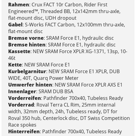
Rahmen
: Crux FACT 10r Carbon, Rider First
Engineered™, Threaded BB, 12x142mm thru-axle,
flat-mount disc, UDH dropout
Gabel
: S-Works FACT Carbon, 12x100mm thru-axle,
flat-mount disc
Bremse vorne
: SRAM Force E1, hydraulic disc
Bremse hinten
: SRAM Force E1, hydraulic disc
Kassette
: NEW SRAM Force XPLR XG-1371, 13sp, 10-
46t
Kette
: NEW SRAM Force E1
Kurbelgarnitur
: NEW SRAM Force E1 XPLR, DUB
WIDE, 40T, Quarq Power Meter
Umwerfer hinten
: NEW SRAM Force XPLR AXS E1
Innenlager
: SRAM DUB BSA
Vorderreifen
: Pathfinder 700x40, Tubeless Ready
Vorderrad
: Roval Terra CL Rim, 25mm internal
width, 32mm depth, 24h, Tubeless ready, DT for
Roval 350 hub, Centerlock disc, DT Swiss Competition
Race spokes
Hinterreifen
: Pathfinder 700x40, Tubeless Ready