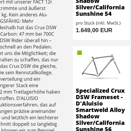
Shadow
ert mit unserer FACT 12r
Silver/California
trimmte und äußerst
Sunshine 54
kg. Kein anderes Alu-
NGSFÄHIG: Mehr
pro Stück (inkl. MwSt.)
 deshalb hat das Crux DSW
1.649,00 EUR
us Carbon: 47 mm bei 700C
 DSW Rider überall hin –
schnell an den Pedalen.
t uns die Möglichkeit; die
alten zu schaffen, das nur
 das Crux DSW die gleiche,
e sein Rennstallkollege.
verteilung und ein
igerer Stack eine
Specialized Crux
t 72 mm Tretlagerhöhe haben
DSW Frameset -
roffen. D’ALUISIO
D'Aluisio
uktionsverfahren, das auf
Smartweld Alloy
ungen präzise aneinander
Shadow
nd letztlich ein leichterer
Silver/California
hnitt doppelt so langlebig
Sunshine 56
 können wir zum Beispiel