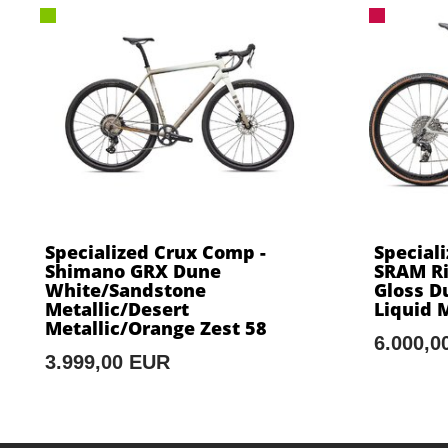
Specialized Crux Comp -
Speciali
Shimano GRX Dune
SRAM Ri
White/Sandstone
Gloss D
Metallic/Desert
Liquid 
Metallic/Orange Zest 58
6.000,0
3.999,00 EUR