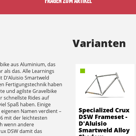
FRAGEN ZUM ARTIKEL
Varianten
lbike aus Aluminium, das
r als das. Alle Learnings
t D’Aluisio Smartweld
ten Fertigungstechnik haben
te und agilste Gravelbike
ür schnellste Rides auf
iel Spaß haben. Einige
Specialized Crux
n eigenen Namen verdient –
DSW Frameset -
mit der leichtesten
D'Aluisio
ch wenn andere
Smartweld Alloy
rux DSW damit das