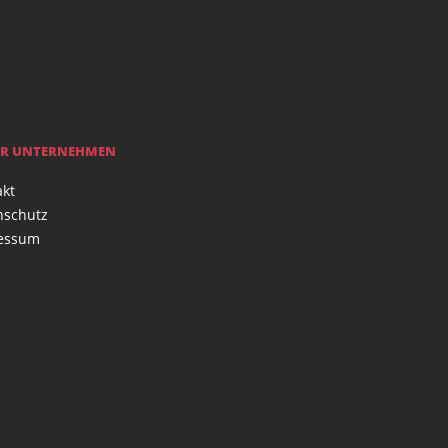
R UNTERNEHMEN
akt
nschutz
essum