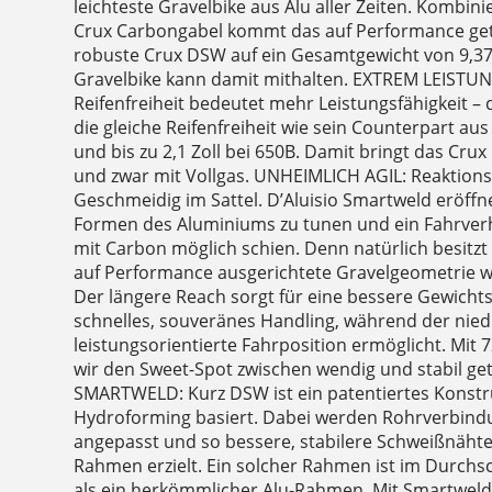
leichteste Gravelbike aus Alu aller Zeiten. Kombini
Crux Carbongabel kommt das auf Performance ge
robuste Crux DSW auf ein Gesamtgewicht von 9,37 
Gravelbike kann damit mithalten. EXTREM LEISTU
Reifenfreiheit bedeutet mehr Leistungsfähigkeit –
die gleiche Reifenfreiheit wie sein Counterpart a
und bis zu 2,1 Zoll bei 650B. Damit bringt das Crux
und zwar mit Vollgas. UNHEIMLICH AGIL: Reaktions
Geschmeidig im Sattel. D’Aluisio Smartweld eröffne
Formen des Aluminiums zu tunen und ein Fahrverh
mit Carbon möglich schien. Denn natürlich besitzt
auf Performance ausgerichtete Gravelgeometrie wi
Der längere Reach sorgt für eine bessere Gewichts
schnelles, souveränes Handling, während der niedr
leistungsorientierte Fahrposition ermöglicht. Mi
wir den Sweet-Spot zwischen wendig und stabil get
SMARTWELD: Kurz DSW ist ein patentiertes Konstr
Hydroforming basiert. Dabei werden Rohrverbind
angepasst und so bessere, stabilere Schweißnähte u
Rahmen erzielt. Ein solcher Rahmen ist im Durchsc
als ein herkömmlicher Alu-Rahmen. Mit Smartweld