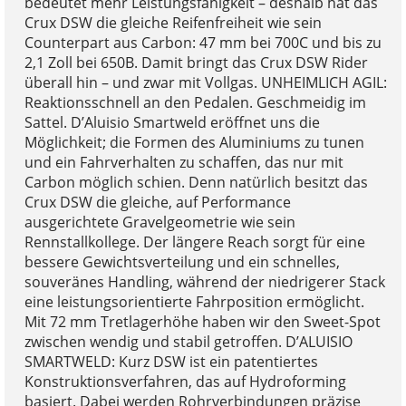
bedeutet mehr Leistungsfähigkeit – deshalb hat das
Crux DSW die gleiche Reifenfreiheit wie sein
Counterpart aus Carbon: 47 mm bei 700C und bis zu
2,1 Zoll bei 650B. Damit bringt das Crux DSW Rider
überall hin – und zwar mit Vollgas. UNHEIMLICH AGIL:
Reaktionsschnell an den Pedalen. Geschmeidig im
Sattel. D’Aluisio Smartweld eröffnet uns die
Möglichkeit; die Formen des Aluminiums zu tunen
und ein Fahrverhalten zu schaffen, das nur mit
Carbon möglich schien. Denn natürlich besitzt das
Crux DSW die gleiche, auf Performance
ausgerichtete Gravelgeometrie wie sein
Rennstallkollege. Der längere Reach sorgt für eine
bessere Gewichtsverteilung und ein schnelles,
souveränes Handling, während der niedrigerer Stack
eine leistungsorientierte Fahrposition ermöglicht.
Mit 72 mm Tretlagerhöhe haben wir den Sweet-Spot
zwischen wendig und stabil getroffen. D’ALUISIO
SMARTWELD: Kurz DSW ist ein patentiertes
Konstruktionsverfahren, das auf Hydroforming
basiert. Dabei werden Rohrverbindungen präzise