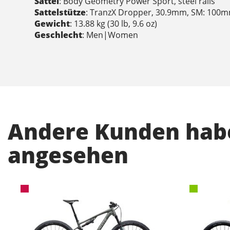
Sattel
: Body Geometry Power Sport, steel rails
Sattelstütze
: TranzX Dropper, 30.9mm, SM: 100
Gewicht
: 13.88 kg (30 lb, 9.6 oz)
Geschlecht
: Men|Women
Andere Kunden habe
angesehen