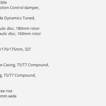
ible
Motion Control damper,
ide Dynamics Tuned,
aulic disc, 180mm rotor
aulic disc, 160mm rotor
65/170/175mm, 32T
Lite Casing, T5/T7 Compound,
sing, T5/T7 Compound,
ree rise
60mm wide