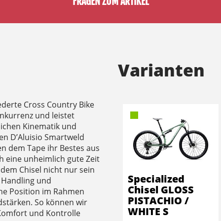
FRAGEN ZUM ARTIKEL
Varianten
federte Cross Country Bike
Konkurrenz und leistet
lichen Kinematik und
ven D’Aluisio Smartweld
en dem Tape ihr Bestes aus
h eine unheimlich gute Zeit
dem Chisel nicht nur sein
Specialized
s Handling und
Chisel GLOSS
ine Position im Rahmen
PISTACHIO /
dstärken. So können wir
WHITE S
, Komfort und Kontrolle