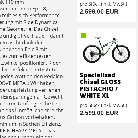
mit 110 mm
pro Stück (inkl. MwSt.)
wand mit dem Epic 8,
2.599,00 EUR
teilt es sich Performance-
ederung mit Ride Dynamics
ene Geometrie. Das Chisel
e und gibt Vertrauen, damit
berrascht dank der
innenden Epic 8 mit
 es zum effizientesten
tzwinkel positioniert Rider
der perfektionierte Anti-
Specialized
t jedes Watt an den Pedalen
Chisel GLOSS
OOVE METAL: Wir haben
PISTACHIO /
derungsleistung verliehen.
WHITE XL
en Einsparungen an Gewicht
enorm. Umfangreiche Feld-
pro Stück (inkl. MwSt.)
mit das Unmögliche erreicht
2.599,00 EUR
 aus Carbon vorbehalten,
minium in Sachen Effizienz,
. KEIN HEAVY METAL: Das
 das den Drehpunkt der