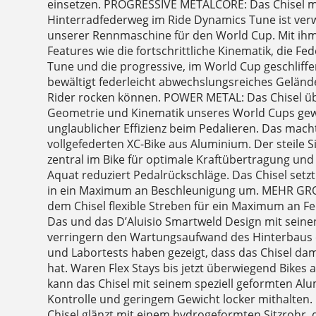
einsetzen. PROGRESSIVE METALCORE: Das Chisel 
Hinterradfederweg im Ride Dynamics Tune ist ver
unserer Rennmaschine für den World Cup. Mit ihm 
Features wie die fortschrittliche Kinematik, die F
Tune und die progressive, im World Cup geschliff
bewältigt federleicht abwechslungsreiches Geländ
Rider rocken können. POWER METAL: Das Chisel ü
Geometrie und Kinematik unseres World Cups gew
unglaublicher Effizienz beim Pedalieren. Das macht
vollgefederten XC-Bike aus Aluminium. Der steile Si
zentral im Bike für optimale Kraftübertragung und 
Aquat reduziert Pedalrückschläge. Das Chisel setz
in ein Maximum an Beschleunigung um. MEHR GR
dem Chisel flexible Streben für ein Maximum an Fe
Das und das D’Aluisio Smartweld Design mit sein
verringern den Wartungsaufwand des Hinterbaus 
und Labortests haben gezeigt, dass das Chisel da
hat. Waren Flex Stays bis jetzt überwiegend Bikes
kann das Chisel mit seinem speziell geformten Alu
Kontrolle und geringem Gewicht locker mithalten
Chisel glänzt mit einem hydrogeformten Sitzrohr,