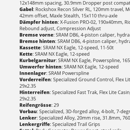
12x148mm spacing, 30.9mm Dropper post compat
Gabel
: Rockshox Recon Silver RL, 120mm travel, 
42mm offset, Maxle Stealth, 15x110 thru-axle
Dämpfer hinten
: X-Fusion PRO-02, 190x40mm, R
Rebound adjust, Compression Adjust
Bremse vorne
: SRAM DB6, 4-piston caliper, hydr
Bremse hinten
: SRAM DB6, 4-piston caliper, hydr
Kassette
: SRAM NX Eagle, 12-speed, 11-50t
Kette
: SRAM NX Eagle, 12-speed
Kurbelgarnitur
: SRAM NX Eagle, Powerspline, 1
Umwerfer hinten
: SRAM NX Eagle, 12-speed
Innenlager
: SRAM Powerspline
Vorderreifen
: Specialized Ground Control, Flex 
29x2.35
Hinterreifen
: Specialized Fast Trak, Flex Lite Ca
29x2.35
Reifengrösse
: 29
Vorbau
: Specialized, 3D-forged alloy, 4-bolt, 7-deg
Lenker
: Specialized Alloy, 20mm rise, 31.8mm, 7
Lenkergriffe
: Specialized Trail Grips