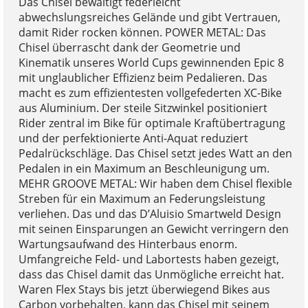
Das Chisel bewältigt federleicht
abwechslungsreiches Gelände und gibt Vertrauen,
damit Rider rocken können. POWER METAL: Das
Chisel überrascht dank der Geometrie und
Kinematik unseres World Cups gewinnenden Epic 8
mit unglaublicher Effizienz beim Pedalieren. Das
macht es zum effizientesten vollgefederten XC-Bike
aus Aluminium. Der steile Sitzwinkel positioniert
Rider zentral im Bike für optimale Kraftübertragung
und der perfektionierte Anti-Aquat reduziert
Pedalrückschläge. Das Chisel setzt jedes Watt an den
Pedalen in ein Maximum an Beschleunigung um.
MEHR GROOVE METAL: Wir haben dem Chisel flexible
Streben für ein Maximum an Federungsleistung
verliehen. Das und das D’Aluisio Smartweld Design
mit seinen Einsparungen an Gewicht verringern den
Wartungsaufwand des Hinterbaus enorm.
Umfangreiche Feld- und Labortests haben gezeigt,
dass das Chisel damit das Unmögliche erreicht hat.
Waren Flex Stays bis jetzt überwiegend Bikes aus
Carbon vorbehalten, kann das Chisel mit seinem