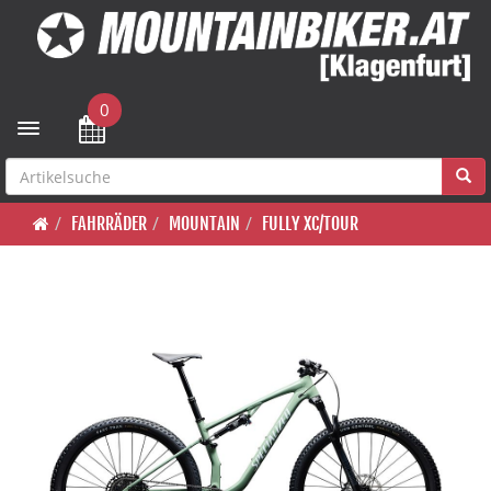
0
Toggle navigation
FAHRRÄDER
MOUNTAIN
FULLY XC/TOUR