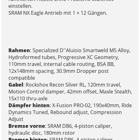
einstellen.
SRAM NX Eagle Antrieb mit 1 × 12 Gängen.
Rahmen
: Specialized D''Aluisio Smartweld M5 Alloy,
Hydroformed tubes, Progressive XC Geometry,
110mm travel, internal cable routing, BSA BB,
12x148mm spacing, 30.9mm Dropper post
compatible
Gabel
: Rockshox Recon Silver RL, 120mm travel,
Motion Control damper, 42mm offset, Maxle Stealth,
15x110 thru-axle
Dämpfer hinten
: X-Fusion PRO-02, 190x40mm, Ride
Dynamics Tuned, Rebound adjust, Compression
Adjust
Bremse vorne
: SRAM DB6, 4-piston caliper,
hydraulic disc, 180mm rotor
Bremse hinten
: SRAM DB6, 4-piston caliper,