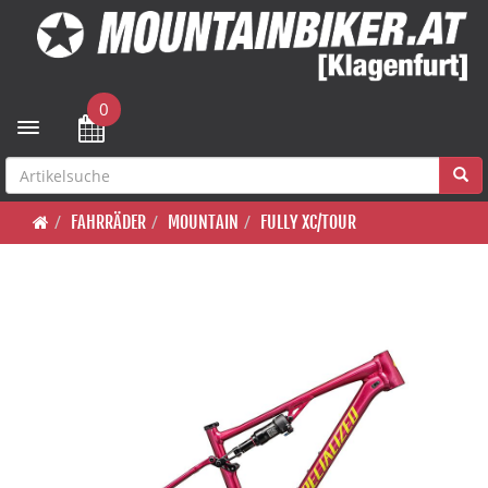
0
Toggle navigation
FAHRRÄDER
MOUNTAIN
FULLY XC/TOUR