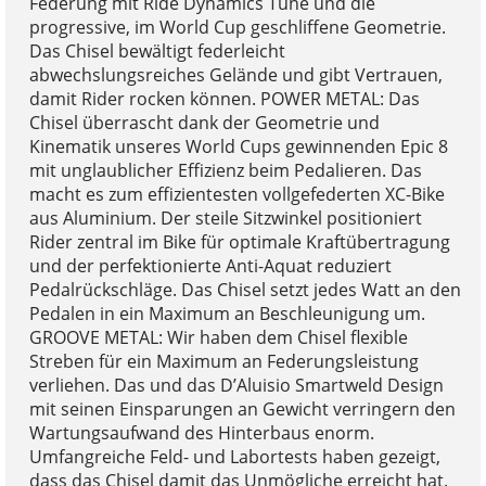
Federung mit Ride Dynamics Tune und die
progressive, im World Cup geschliffene Geometrie.
Das Chisel bewältigt federleicht
abwechslungsreiches Gelände und gibt Vertrauen,
damit Rider rocken können. POWER METAL: Das
Chisel überrascht dank der Geometrie und
Kinematik unseres World Cups gewinnenden Epic 8
mit unglaublicher Effizienz beim Pedalieren. Das
macht es zum effizientesten vollgefederten XC-Bike
aus Aluminium. Der steile Sitzwinkel positioniert
Rider zentral im Bike für optimale Kraftübertragung
und der perfektionierte Anti-Aquat reduziert
Pedalrückschläge. Das Chisel setzt jedes Watt an den
Pedalen in ein Maximum an Beschleunigung um.
GROOVE METAL: Wir haben dem Chisel flexible
Streben für ein Maximum an Federungsleistung
verliehen. Das und das D’Aluisio Smartweld Design
mit seinen Einsparungen an Gewicht verringern den
Wartungsaufwand des Hinterbaus enorm.
Umfangreiche Feld- und Labortests haben gezeigt,
dass das Chisel damit das Unmögliche erreicht hat.