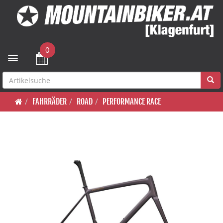
0
Toggle navigation
FAHRRÄDER
ROAD
PERFORMANCE RACE