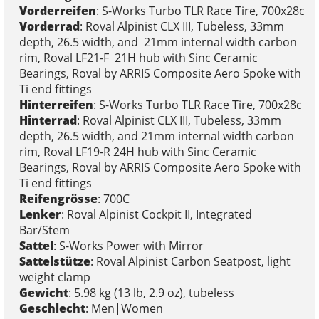
Vorderreifen
: S-Works Turbo TLR Race Tire, 700x28c
Vorderrad
: Roval Alpinist CLX III, Tubeless, 33mm
depth, 26.5 width, and 21mm internal width carbon
rim, Roval LF21-F 21H hub with Sinc Ceramic
Bearings, Roval by ARRIS Composite Aero Spoke with
Ti end fittings
Hinterreifen
: S-Works Turbo TLR Race Tire, 700x28c
Hinterrad
: Roval Alpinist CLX III, Tubeless, 33mm
depth, 26.5 width, and 21mm internal width carbon
rim, Roval LF19-R 24H hub with Sinc Ceramic
Bearings, Roval by ARRIS Composite Aero Spoke with
Ti end fittings
Reifengrösse
: 700C
Lenker
: Roval Alpinist Cockpit II, Integrated
Bar/Stem
Sattel
: S-Works Power with Mirror
Sattelstütze
: Roval Alpinist Carbon Seatpost, light
weight clamp
Gewicht
: 5.98 kg (13 lb, 2.9 oz), tubeless
Geschlecht
: Men|Women