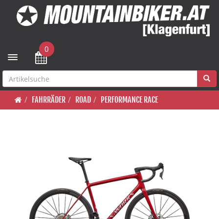
0
Toggle navigation
FAHRRÄDER
ROAD
PERFORMANCE RACE