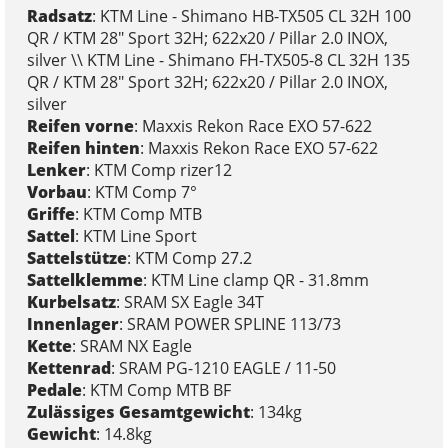
Radsatz
: KTM Line - Shimano HB-TX505 CL 32H 100
QR / KTM 28" Sport 32H; 622x20 / Pillar 2.0 INOX,
silver \\ KTM Line - Shimano FH-TX505-8 CL 32H 135
QR / KTM 28" Sport 32H; 622x20 / Pillar 2.0 INOX,
silver
Reifen vorne
: Maxxis Rekon Race EXO 57-622
Reifen hinten
: Maxxis Rekon Race EXO 57-622
Lenker
: KTM Comp rizer12
Vorbau
: KTM Comp 7°
Griffe
: KTM Comp MTB
Sattel
: KTM Line Sport
Sattelstütze
: KTM Comp 27.2
Sattelklemme
: KTM Line clamp QR - 31.8mm
Kurbelsatz
: SRAM SX Eagle 34T
Innenlager
: SRAM POWER SPLINE 113/73
Kette
: SRAM NX Eagle
Kettenrad
: SRAM PG-1210 EAGLE / 11-50
Pedale
: KTM Comp MTB BF
Zulässiges Gesamtgewicht
: 134kg
Gewicht
: 14.8kg