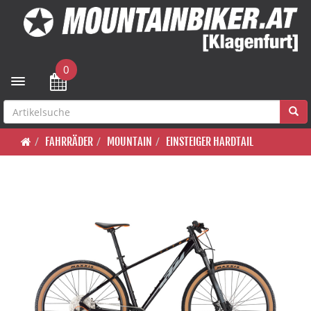
0
Toggle navigation
FAHRRÄDER
MOUNTAIN
EINSTEIGER HARDTAIL