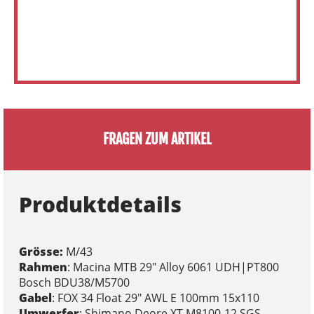
FRAGEN ZUM ARTIKEL
Produktdetails
Grösse:
M/43
Rahmen
: Macina MTB 29" Alloy 6061 UDH|PT800
Bosch BDU38/M5700
Gabel
: FOX 34 Float 29" AWL E 100mm 15x110
Umwerfer
: Shimano Deore XT M8100-12 SGS