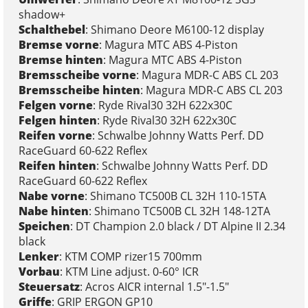
shadow+
Schalthebel
: Shimano Deore M6100-12 display
Bremse vorne
: Magura MTC ABS 4-Piston
Bremse hinten
: Magura MTC ABS 4-Piston
Bremsscheibe vorne
: Magura MDR-C ABS CL 203
Bremsscheibe hinten
: Magura MDR-C ABS CL 203
Felgen vorne
: Ryde Rival30 32H 622x30C
Felgen hinten
: Ryde Rival30 32H 622x30C
Reifen vorne
: Schwalbe Johnny Watts Perf. DD
RaceGuard 60-622 Reflex
Reifen hinten
: Schwalbe Johnny Watts Perf. DD
RaceGuard 60-622 Reflex
Nabe vorne
: Shimano TC500B CL 32H 110-15TA
Nabe hinten
: Shimano TC500B CL 32H 148-12TA
Speichen
: DT Champion 2.0 black / DT Alpine II 2.34
black
Lenker
: KTM COMP rizer15 700mm
Vorbau
: KTM Line adjust. 0-60° ICR
Steuersatz
: Acros AICR internal 1.5"-1.5"
Griffe
: GRIP ERGON GP10