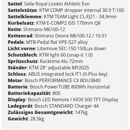
Sattel
: Selle Royal Lookin Athletic Evo
Sattelstütze
: KTM COMP dropper internal 30.9 T:100
Sattelklemme
: KTM TEAM Light CL-FJ21 - 34,9mm
Kurbelsatz
: KTM E-COMP2 ISIS 170mm Q8
Kette
: Shimano M6100-12
Kettenrad
: Shimano Deore M6100-12 / 10-51
Pedale
: MTB-Pedal flat VPE-527 alloy
Licht vorne
: Litemove SEC-150 150Lux down
Schutzblech
: KTM light 60 (snap-it 1.0)
Spritzschutz
: Racktime Alu 72mm
Ständer
: KTM 28" adjustable MY2025
Schloss
: ABUS integrated lock IT1 (X-Plus key)
Motor
: Bosch PERFORMANCE CX BDU3840
Batterie
: Bosch PowerTUBE 800Wh horizontal
Batteriekapazität
: 800
Display
: Bosch LED Remote / KIOX 500 TFT Display
Ladegerät
: Bosch STANDARD Charger 4A
Zulässiges Gesamtgewicht
: 147kg
Gewicht
: 28.5kg