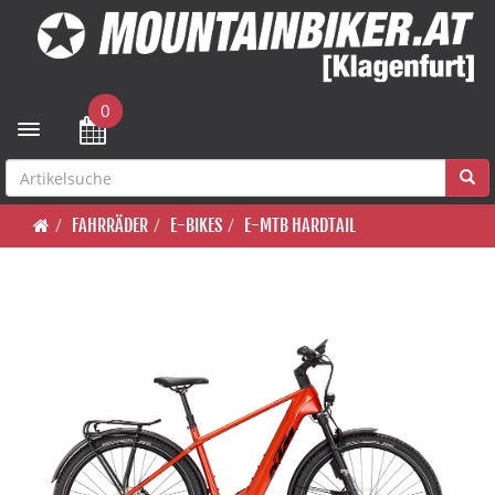
0
Toggle navigation
FAHRRÄDER
E-BIKES
E-MTB HARDTAIL