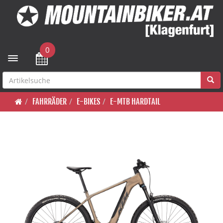
0
Toggle navigation
FAHRRÄDER
E-BIKES
E-MTB HARDTAIL