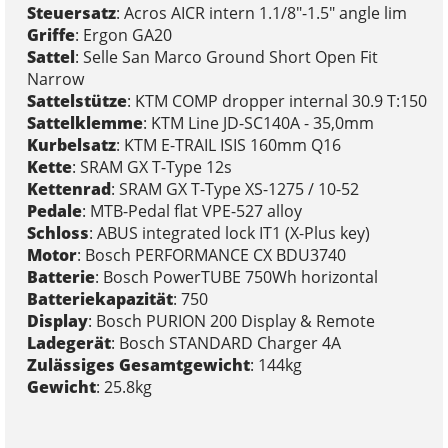
Steuersatz
: Acros AICR intern 1.1/8"-1.5" angle lim
Griffe
: Ergon GA20
Sattel
: Selle San Marco Ground Short Open Fit
Narrow
Sattelstütze
: KTM COMP dropper internal 30.9 T:150
Sattelklemme
: KTM Line JD-SC140A - 35,0mm
Kurbelsatz
: KTM E-TRAIL ISIS 160mm Q16
Kette
: SRAM GX T-Type 12s
Kettenrad
: SRAM GX T-Type XS-1275 / 10-52
Pedale
: MTB-Pedal flat VPE-527 alloy
Schloss
: ABUS integrated lock IT1 (X-Plus key)
Motor
: Bosch PERFORMANCE CX BDU3740
Batterie
: Bosch PowerTUBE 750Wh horizontal
Batteriekapazität
: 750
Display
: Bosch PURION 200 Display & Remote
Ladegerät
: Bosch STANDARD Charger 4A
Zulässiges Gesamtgewicht
: 144kg
Gewicht
: 25.8kg