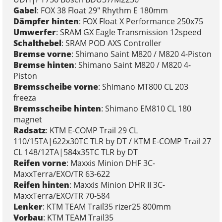
Gabel
: FOX 38 Float 29" Rhythm E 180mm
Dämpfer hinten
: FOX Float X Performance 250x75
Umwerfer
: SRAM GX Eagle Transmission 12speed
Schalthebel
: SRAM POD AXS Controller
Bremse vorne
: Shimano Saint M820 / M820 4-Piston
Bremse hinten
: Shimano Saint M820 / M820 4-
Piston
Bremsscheibe vorne
: Shimano MT800 CL 203
freeza
Bremsscheibe hinten
: Shimano EM810 CL 180
magnet
Radsatz
: KTM E-COMP Trail 29 CL
110/15TA|622x30TC TLR by DT / KTM E-COMP Trail 27
CL 148/12TA|584x35TC TLR by DT
Reifen vorne
: Maxxis Minion DHF 3C-
MaxxTerra/EXO/TR 63-622
Reifen hinten
: Maxxis Minion DHR II 3C-
MaxxTerra/EXO/TR 70-584
Lenker
: KTM TEAM Trail35 rizer25 800mm
Vorbau
: KTM TEAM Trail35