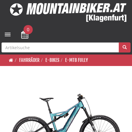
0
Toggle navigation
FAHRRÄDER
E-BIKES
E-MTB FULLY