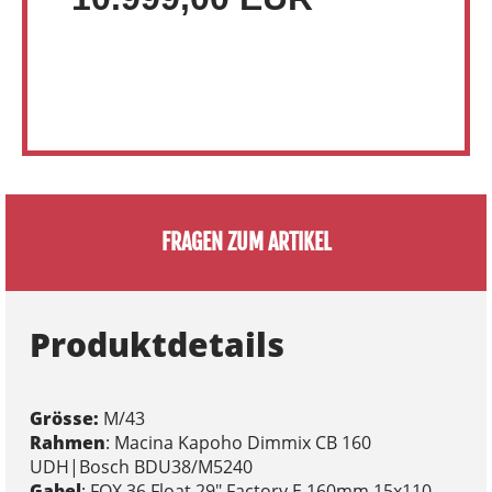
FRAGEN ZUM ARTIKEL
Produktdetails
Grösse:
M/43
Rahmen
: Macina Kapoho Dimmix CB 160
UDH|Bosch BDU38/M5240
Gabel
: FOX 36 Float 29" Factory E 160mm 15x110