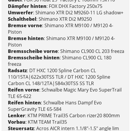
Dämpfer hinten
: FOX DHX Factory 250x75
Umwerfer
: Shimano XTR Di2 M9260-11 LG shadow+
Schalthebel
: Shimano XTR Di2 M9250
Bremse vorne
: Shimano XTR M9100 / M9120 4-
Piston
Bremse hinten
: Shimano XTR M9100 / M9120 4-
Piston
Bremsscheibe vorne
: Shimano CL900 CL 203 freeza
Bremsscheibe hinten
: Shimano CL900 CL 180
freeza
Radsatz
: DT HXC 1200 Spline Carbon CL
110/15TA|622x30TSS TLR / DT HXC 1200 Spline
Carbon CL 148/12TA|584x30TSS SS TLR
Reifen vorne
: Schwalbe Magic Mary Evo SuperTrail
TLE 65-622
Reifen hinten
: Schwalbe Hans Dampf Evo
SuperGravity TLE 65-584
Lenker
: KTM PRIME Trail35 Carbon rizer20 800mm
Vorbau
: KTM TEAM Trail35
Steuersatz
: Acros AICR intern 1.1/8"-1.5" angle lim