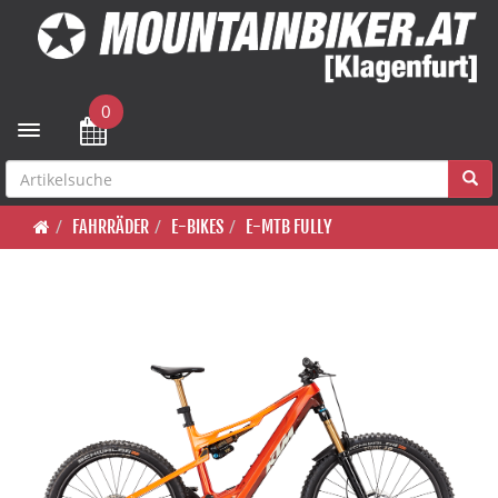
0
Toggle navigation
FAHRRÄDER
E-BIKES
E-MTB FULLY