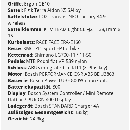
Griffe
: Ergon GE10
Sattel
: Fizik Terra Aidon X5 SAlloy
Sattelstütze
: FOX Transfer NEO Factory 34.9
wireless
Sattelklemme
: KTM TEAM Light CL-FJ21 - 38,1mm x
15
Kurbelsatz
: RACE FACE ERA-E160
Kette
: KMC e11 Sport EPT e-bike
Kettenrad
: Shimano LG700-11 / 11-50
Pedale
: MTB-Pedal flat VP-539 nylon
Schloss
: ABUS integrated lock IT1 (X-Plus key)
Motor
: Bosch PERFORMANCE CX-R ABS BDU3863
Batterie
: Bosch PowerTUBE 800Wh horizontal
Batteriekapazität
: 800
Display
: Bosch System Controller / Mini Remote
Flatbar / PURION 400 Display
Ladegerät
: Bosch STANDARD Charger 4A
Zulässiges Gesamtgewicht
: 135kg
Gewicht
: 24.9kg