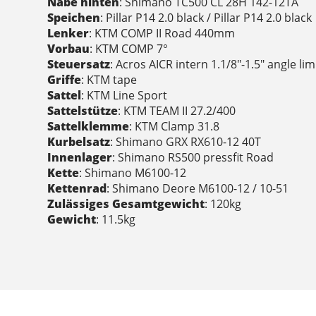
Nabe hinten
: Shimano TC500 CL 28H 142-12TA
Speichen
: Pillar P14 2.0 black / Pillar P14 2.0 black
Lenker
: KTM COMP II Road 440mm
Vorbau
: KTM COMP 7°
Steuersatz
: Acros AICR intern 1.1/8"-1.5" angle lim
Griffe
: KTM tape
Sattel
: KTM Line Sport
Sattelstütze
: KTM TEAM II 27.2/400
Sattelklemme
: KTM Clamp 31.8
Kurbelsatz
: Shimano GRX RX610-12 40T
Innenlager
: Shimano RS500 pressfit Road
Kette
: Shimano M6100-12
Kettenrad
: Shimano Deore M6100-12 / 10-51
Zulässiges Gesamtgewicht
: 120kg
Gewicht
: 11.5kg