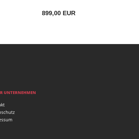
899,00 EUR
R UNTERNEHMEN
akt
nschutz
essum